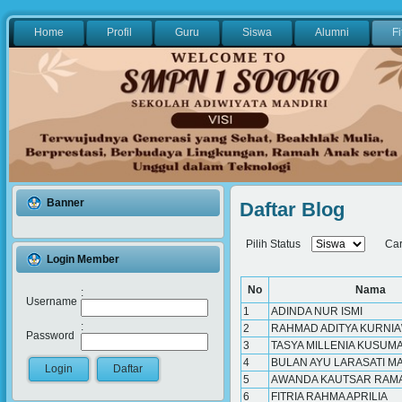
Home
Profil
Guru
Siswa
Alumni
Fi
Banner
Daftar Blog
Pilih Status
Ca
Login Member
No
Nama
:
Username
1
ADINDA NUR ISMI
:
2
RAHMAD ADITYA KURNI
Password
3
TASYA MILLENIA KUSUM
4
BULAN AYU LARASATI 
5
AWANDA KAUTSAR RAM
6
FITRIA RAHMA APRILIA