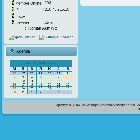
: 293
Member Online
: 216.73.216.10
IP
: -
Proxy
: Safari
Browser
:: Kontak Admin ::
Agenda
08 August 2026
M
S
S
R
K
J
S
26
27
28
29
30
31
1
2
3
4
5
6
7
8
9
10
11
12
13
14
15
16
17
18
19
20
21
22
23
24
25
26
27
28
29
30
31
1
2
3
4
5
Copyright © 2014.
www.smpn1sookomojokerto.sch.id
. W
Ti