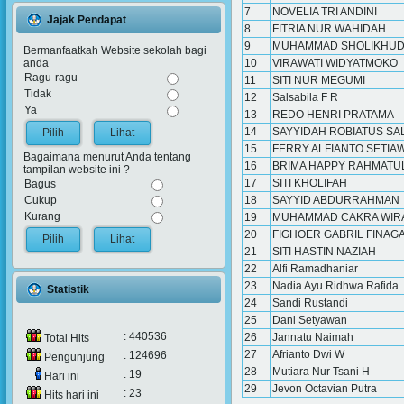
7
NOVELIA TRI ANDINI
Jajak Pendapat
8
FITRIA NUR WAHIDAH
9
MUHAMMAD SHOLIKHUD
Bermanfaatkah Website sekolah bagi
10
VIRAWATI WIDYATMOKO
anda
Ragu-ragu
11
SITI NUR MEGUMI
Tidak
12
Salsabila F R
Ya
13
REDO HENRI PRATAMA
14
SAYYIDAH ROBIATUS SA
Lihat
15
FERRY ALFIANTO SETIA
Bagaimana menurut Anda tentang
16
BRIMA HAPPY RAHMATU
tampilan website ini ?
17
SITI KHOLIFAH
Bagus
18
SAYYID ABDURRAHMAN
Cukup
Kurang
19
MUHAMMAD CAKRA WIR
20
FIGHOER GABRIL FINAG
Lihat
21
SITI HASTIN NAZIAH
22
Alfi Ramadhaniar
23
Nadia Ayu Ridhwa Rafida
Statistik
24
Sandi Rustandi
25
Dani Setyawan
: 440536
26
Jannatu Naimah
Total Hits
27
Afrianto Dwi W
: 124696
Pengunjung
28
Mutiara Nur Tsani H
: 19
Hari ini
29
Jevon Octavian Putra
: 23
Hits hari ini